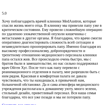
5.0
Хочу поблагодарить врачей клиники MedAustron, которые
спасли жизнь моего отца. В клинику мы привезли папу уже в
критическом состоянии. Ему провели сложнейшую операцию
по удалению злокачественной опухоли кишечника с
метастазами в другие органы. Я благодарна, что врачи смогли
оперативно диагностировать сложность всей ситуации и
незамедлительно прооперировать папу. Именно благодаря их
высокому профессионализму, добропорядочности и
трепетному отношению медицинского персонала клиники
папа остался жив. Все происходило очень быстро, мы с
братом были в замешательстве, но нас сильно поддерживал
врач Ойген Хуг. После того как папу перевели с
реанимационного отделения в палату, мне разрешили быть с
ним рядом. Красивая и комфортная палата не давала
чувствовать, что ты находишься, в привычной нам,
больничной обстановке. Да и сама атмосфера медицинского
учреждения располагала к домашнему уюту, много зелени,
стильный дизайн, приветливый персонал. Вся наша семья
благодарна, что все уже позади и мы не потеряли папу.