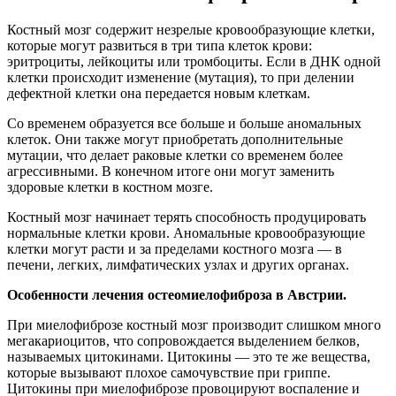
Костный мозг содержит незрелые кровообразующие клетки,
которые могут развиться в три типа клеток крови:
эритроциты, лейкоциты или тромбоциты. Если в ДНК одной
клетки происходит изменение (мутация), то при делении
дефектной клетки она передается новым клеткам.
Со временем образуется все больше и больше аномальных
клеток. Они также могут приобретать дополнительные
мутации, что делает раковые клетки со временем более
агрессивными. В конечном итоге они могут заменить
здоровые клетки в костном мозге.
Костный мозг начинает терять способность продуцировать
нормальные клетки крови. Аномальные кровообразующие
клетки могут расти и за пределами костного мозга — в
печени, легких, лимфатических узлах и других органах.
Особенности лечения остеомиелофиброза в Австрии.
При миелофиброзе костный мозг производит слишком много
мегакариоцитов, что сопровождается выделением белков,
называемых цитокинами. Цитокины — это те же вещества,
которые вызывают плохое самочувствие при гриппе.
Цитокины при миелофиброзе провоцируют воспаление и