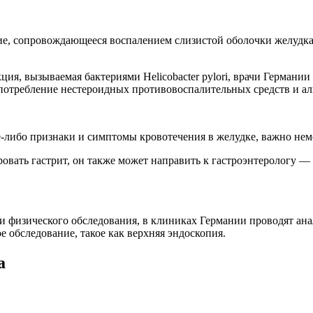
е, сопровождающееся воспалением слизистой оболочки желудка.
ия, вызываемая бактериями Helicobacter pylori, врачи Германи
отребление нестероидных противовоспалительных средств и ал
либо признаки и симптомы кровотечения в желудке, важно нем
вать гастрит, он также может направить к гастроэнтерологу — 
а и физического обследования, в клиниках Германии проводят а
е обследование, такое как верхняя эндоскопия.
а