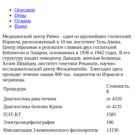
Описание
Цены
Отзывы
Врачи
Медицинский центр Рабин - один из крупнейших госпиталей
Израиля, расположенный в 10 км. восточнее Тель-Авива.
Центр образован в результате слияния двух госпиталей
Бейлинсон и Ашарон, основанных в 1936 и 1942 годах. В его
структуру входит онкоцентр Давидов, женская больница
Хелен Шнайдер, институт генетики Реканати, научно-
исследовательский центр Фельзенштейн. Ежегодно здесь
проходят лечение свыше 800 тыс. пациентов из Израиля и
заграницы.
Стоимость,
Процедура
$
Диагностика рака печени
от 4310
Диагностика болезни Крона
от 4135
ПЭТ-КТ
1585
Электроэнцефалография
190
Имплантация 3-компонентного фаллопротеза
13150