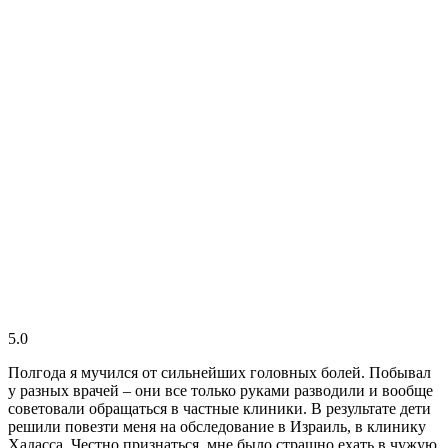
5.0
Полгода я мучился от сильнейших головных болей. Побывал
у разных врачей – они все только руками разводили и вообще
советовали обращаться в частные клиники. В результате дети
решили повезти меня на обследование в Израиль, в клинику
Хадасса. Честно признаться, мне было страшно ехать в чужую