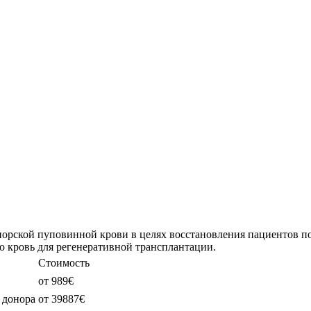
рской пуповинной крови в целях восстановления пациентов пос
 кровь для регенеративной трансплантации.
Стоимость
от 989€
 донора
от 39887€