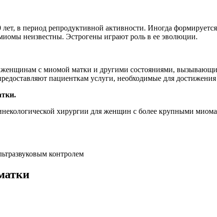
0 лет, в период репродуктивной активности. Иногда формируетс
миомы неизвестны. Эстрогены играют роль в ее эволюции.
женщинам с миомой матки и другими состояниями, вызывающим
едоставляют пациенткам услуги, необходимые для достижения н
тки.
инекологической хирургии для женщин с более крупными миома
льтразвуковым контролем
матки