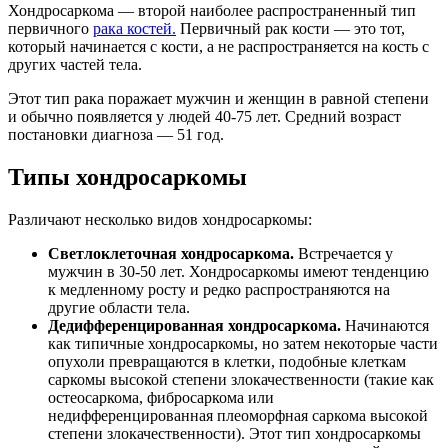
Хондросаркома — второй наиболее распространенный тип
первичного
рака костей.
Первичный рак кости — это тот,
который начинается с кости, а не распространяется на кость с
других частей тела.
Этот тип рака поражает мужчин и женщин в равной степени
и обычно появляется у людей 40-75 лет. Средний возраст
постановки диагноза — 51 год.
Типы хондросаркомы
Различают несколько видов хондросаркомы:
Светлоклеточная хондросаркома.
Встречается у
мужчин в 30-50 лет. Хондросаркомы имеют тенденцию
к медленному росту и редко распространяются на
другие области тела.
Дедифференцированная хондросаркома.
Начинаются
как типичные хондросаркомы, но затем некоторые части
опухоли превращаются в клетки, подобные клеткам
саркомы высокой степени злокачественности (такие как
остеосаркома, фибросаркома или
недифференцированная плеоморфная саркома высокой
степени злокачественности). Этот тип хондросаркомы