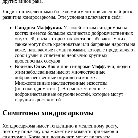
других видов рака.
Люди с определенными болезнями имеют повышенный риск
развития хондросаркомы. Эти условия включают в себя:
Синдром Маффуччи.
У людей с этим синдромом на
костях имеется большое количество доброкачественных
опухолей, из-за которых их кости ослабевают. У них
также могут быть красноватые или багряные наросты на
коже, называемые гемангиомами, которые представляют
собой узлы и сплетения необычно крупных
кровеносных сосудов.
Болезнь Олье.
Как и при синдроме Маффуччи, люди с
этим заболеванием имеют множественные
доброкачественные опухоли на костях.
Множественные наследственные экзостозы
(остеохондроматозы). Это множественные
доброкачественные опухоли костей, которые могут
нарушить рост костей.
Симптомы хондросаркомы
Хондросаркома имеет тенденцию к медленному росту,
поэтому поначалу она может не вызывать признаков и
симптомов. Когда они возникают, могут включать: