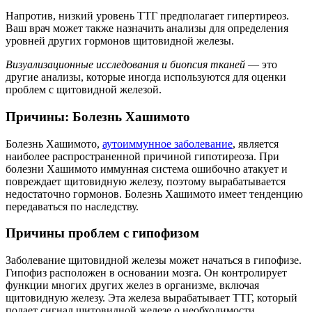
Напротив, низкий уровень ТТГ предполагает гипертиреоз.
Ваш врач может также назначить анализы для определения
уровней других гормонов щитовидной железы.
Визуализационные исследования и биопсия тканей
— это
другие анализы, которые иногда используются для оценки
проблем с щитовидной железой.
Причины: Болезнь Хашимото
Болезнь Хашимото,
аутоиммунное заболевание
, является
наиболее распространенной причиной гипотиреоза. При
болезни Хашимото иммунная система ошибочно атакует и
повреждает щитовидную железу, поэтому вырабатывается
недостаточно гормонов. Болезнь Хашимото имеет тенденцию
передаваться по наследству.
Причины проблем с гипофизом
Заболевание щитовидной железы может начаться в гипофизе.
Гипофиз расположен в основании мозга. Он контролирует
функции многих других желез в организме, включая
щитовидную железу. Эта железа вырабатывает ТТГ, который
подает сигнал щитовидной железе о необходимости