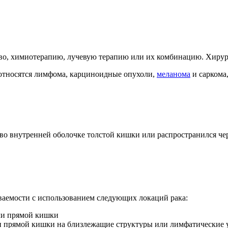
во, химиотерапию, лучевую терапию или их комбинацию. Хирург
 относятся лимфома, карциноидные опухоли,
меланома
и саркома,
о во внутренней оболочке толстой кишки или распространился чер
ваемости с использованием следующих локаций рака:
или прямой кишки
ли прямой кишки на близлежащие структуры или лимфатические 