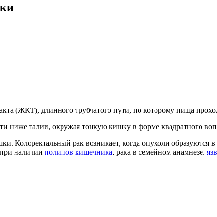
шки
акта (ЖКТ), длинного трубчатого пути, по которому пища прохо
ти ниже талии, окружая тонкую кишку в форме квадратного воп
и. Колоректальный рак возникает, когда опухоли образуются в 
т при наличии
полипов кишечника
, рака в семейном анамнезе,
яз