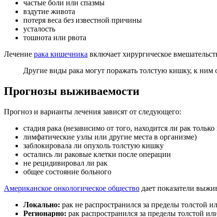
частые боли или спазмы
вздутие живота
потеря веса без известной причины
усталость
тошнота или рвота
Лечение
рака кишечника
включает хирургическое вмешательст
Другие виды рака могут поражать толстую кишку, к ним
Прогнозы выживаемости
Прогноз и варианты лечения зависят от следующего:
стадия рака (независимо от того, находится ли рак тольк
лимфатические узлы или другие места в организме)
заблокировала ли опухоль толстую кишку
остались ли раковые клетки после операции
не рецидивировал ли рак
общее состояние больного
Американское онкологическое общество
дает показатели выжи
Локально:
рак не распространился за пределы толстой 
Регионарно:
рак распространился за пределы толстой и