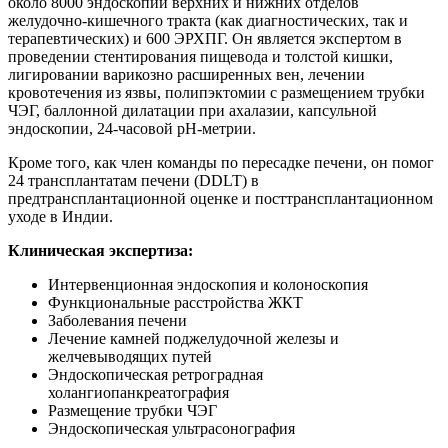
около 8000 эндоскопий верхних и нижних отделов
желудочно-кишечного тракта (как диагностических, так и
терапевтических) и 600 ЭРХПГ. Он является экспертом в
проведении стентирования пищевода и толстой кишки,
лигировании варикозно расширенных вен, лечении
кровотечения из язвы, полипэктомии с размещением трубки
ЧЭГ, баллонной дилатации при ахалазии, капсульной
эндоскопии, 24-часовой рН-метрии.
Кроме того, как член команды по пересадке печени, он помог
24 трансплантатам печени (DDLT) в
предтрансплантационной оценке и посттрансплантационном
уходе в Индии.
Клиническая экспертиза:
Интервенционная эндоскопия и колоноскопия
Функциональные расстройства ЖКТ
Заболевания печени
Лечение камней поджелудочной железы и
желчевыводящих путей
Эндоскопическая ретроградная
холангиопанкреатография
Размещение трубки ЧЭГ
Эндоскопическая ультрасонография