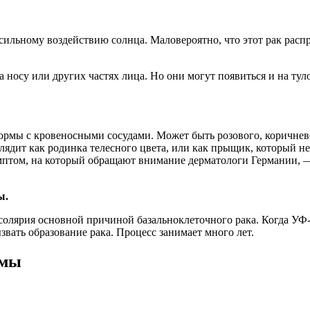
сильному воздействию солнца. Маловероятно, что этот рак распр
носу или других частях лица. Но они могут появиться и на тул
ормы с кровеносными сосудами. Может быть розового, коричнево
ядит как родинка телесного цвета, или как прыщик, который не
мптом, на который обращают внимание дерматологи Германии, —
ы.
олярия основной причиной базальноклеточного рака. Когда УФ-
ать образование рака. Процесс занимает много лет.
омы