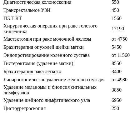
Диагностическая колоноскопия
550
Трансректальное УЗИ
450
ПЭТ-КТ
1560
Хирургическая операция при раке толстого
17190
кишечника
Мастэктомия при раке молочной железы
от 4750
Брахитерапия опухолей шейки матки
5450
Эндопротезирование коленного сустава
от 11560
Гистерэктомия (удаление матки)
8550
Брахитерапия рака легкого
3400
Лапароскопическое удаление желчного пузыря
от 4980
Удаление меланомы и биопсия сигнальных
3850
лимфоузлов
Удаление шейного лимфатического узла
6950
Цистоуретроскопия
250