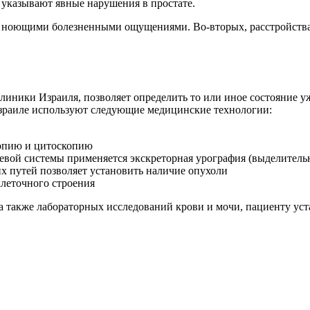
 указывают явные нарушения в простате.
я ноющими болезненными ощущениями. Во-вторых, расстройства
иники Израиля, позволяет определить то или иное состояние уж
зраиле используют следующие медицинские технологии:
копию и цитоскопию
чевой системы применяется экскреторная урография (выделитель
х путей позволяет установить наличие опухоли
клеточного строения
а также лабораторных исследований крови и мочи, пациенту уст