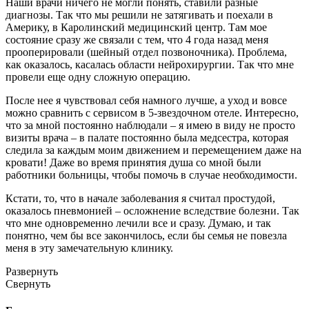
Наши врачи ничего не могли понять, ставили разные
диагнозы. Так что мы решили не затягивать и поехали в
Америку, в Каролинский медицинский центр. Там мое
состояние сразу же связали с тем, что 4 года назад меня
прооперировали (шейный отдел позвоночника). Проблема,
как оказалось, касалась области нейрохирургии. Так что мне
провели еще одну сложную операцию.
После нее я чувствовал себя намного лучше, а уход и вовсе
можно сравнить с сервисом в 5-звездочном отеле. Интересно,
что за мной постоянно наблюдали – я имею в виду не просто
визиты врача – в палате постоянно была медсестра, которая
следила за каждым моим движением и перемещением даже на
кровати! Даже во время принятия душа со мной были
работники больницы, чтобы помочь в случае необходимости.
Кстати, то, что в начале заболевания я считал простудой,
оказалось пневмонией – осложнение вследствие болезни. Так
что мне одновременно лечили все и сразу. Думаю, и так
понятно, чем бы все закончилось, если бы семья не повезла
меня в эту замечательную клинику.
Развернуть
Свернуть