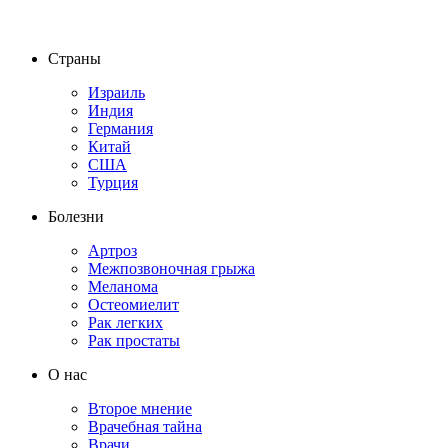
Страны
Израиль
Индия
Германия
Китай
США
Турция
Болезни
Артроз
Межпозвоночная грыжа
Меланома
Остеомиелит
Рак легких
Рак простаты
О нас
Второе мнение
Врачебная тайна
Врачи