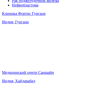
Рак поджелудочной железы
Нефробластома
Клиника Фортис Гургаон
Индия, Гургаон
Медицинский центр Саншайн
Индия, Хайдарабад