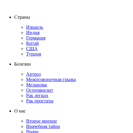
Страны
Израиль
Индия
Германия
Китай
США
Турция
Болезни
Артроз
Межпозвоночная грыжа
Меланома
Остеомиелит
Рак легких
Рак простаты
О нас
Второе мнение
Врачебная тайна
Врачи