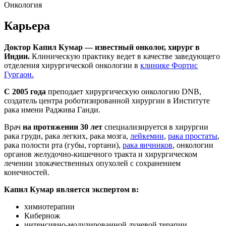
Онкология
Карьера
Доктор Капил Кумар — известный онколог, хирург в
Индии.
Клиническую практику ведет в качестве заведующего
отделения хирургической онкологии в
клинике Фортис
Гургаон.
С 2005 года
преподает хирургическую онкологию DNB,
создатель центра роботизированной хирургии в Институте
рака имени Раджива Ганди.
Врач
на протяжении 30 лет
специализируется в хирургии
рака груди, рака легких, рака мозга,
лейкемии
,
рака простаты
,
рака полости рта (губы, гортани),
рака яичников
, онкологии
органов желудочно-кишечного тракта и хирургическом
лечении злокачественных опухолей с сохранением
конечностей.
Капил Кумар является экспертом в:
химиотерапии
Кибернож
интенсивно-модулированной лучевой терапии