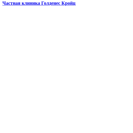
Частная клиника Голденес Кройц