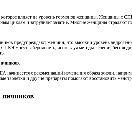
 которое влияет на уровень гормонов женщины. Женщины с СПК
ым циклам и затрудняет зачатие. Многие женщины страдают пол
ников предупреждают женщин, что высокий уровень андрогенов
 СПКЯ могут забеременеть, используя методы лечения бесплод
ть.
яичников.
А начинается с рекомендаций изменения образа жизни, например
е таблетки и другие препараты помогают восстановить менстру
 яичников