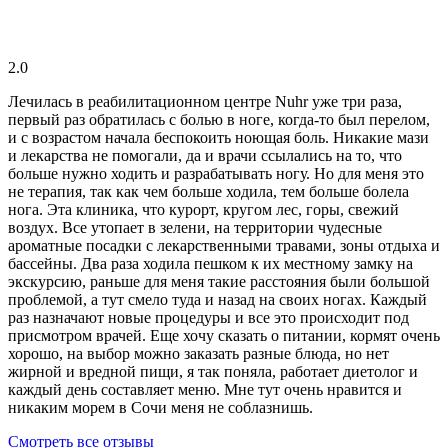
2.0
Лечилась в реабилитационном центре Nuhr уже три раза,
первый раз обратилась с болью в ноге, когда-то был перелом,
и с возрастом начала беспокоить ноющая боль. Никакие мази
и лекарства не помогали, да и врачи ссылались на то, что
больше нужно ходить и разрабатывать ногу. Но для меня это
не терапия, так как чем больше ходила, тем больше болела
нога. Эта клиника, что курорт, кругом лес, горы, свежий
воздух. Все утопает в зелени, на территории чудесные
ароматные посадки с лекарственными травами, зоны отдыха и
бассейны. Два раза ходила пешком к их местному замку на
экскурсию, раньше для меня такие расстояния были большой
проблемой, а тут смело туда и назад на своих ногах. Каждый
раз назначают новые процедуры и все это происходит под
присмотром врачей. Еще хочу сказать о питании, кормят очень
хорошо, на выбор можно заказать разные блюда, но нет
жирной и вредной пищи, я так поняла, работает диетолог и
каждый день составляет меню. Мне тут очень нравится и
никаким морем в Сочи меня не соблазнишь.
Смотреть все отзывы