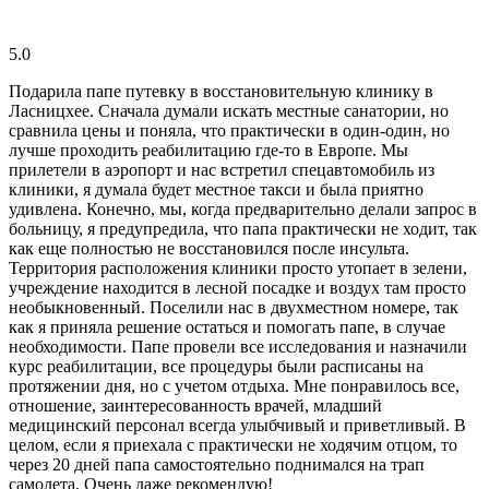
5.0
Подарила папе путевку в восстановительную клинику в
Ласницхее. Сначала думали искать местные санатории, но
сравнила цены и поняла, что практически в один-один, но
лучше проходить реабилитацию где-то в Европе. Мы
прилетели в аэропорт и нас встретил спецавтомобиль из
клиники, я думала будет местное такси и была приятно
удивлена. Конечно, мы, когда предварительно делали запрос в
больницу, я предупредила, что папа практически не ходит, так
как еще полностью не восстановился после инсульта.
Территория расположения клиники просто утопает в зелени,
учреждение находится в лесной посадке и воздух там просто
необыкновенный. Поселили нас в двухместном номере, так
как я приняла решение остаться и помогать папе, в случае
необходимости. Папе провели все исследования и назначили
курс реабилитации, все процедуры были расписаны на
протяжении дня, но с учетом отдыха. Мне понравилось все,
отношение, заинтересованность врачей, младший
медицинский персонал всегда улыбчивый и приветливый. В
целом, если я приехала с практически не ходячим отцом, то
через 20 дней папа самостоятельно поднимался на трап
самолета. Очень даже рекомендую!