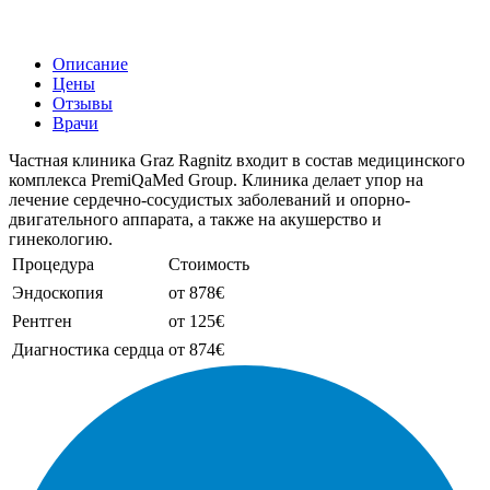
Описание
Цены
Отзывы
Врачи
Частная клиника Graz Ragnitz входит в состав медицинского
комплекса PremiQaMed Group. Клиника делает упор на
лечение сердечно-сосудистых заболеваний и опорно-
двигательного аппарата, а также на акушерство и
гинекологию.
Процедура
Стоимость
Эндоскопия
от 878€
Рентген
от 125€
Диагностика сердца
от 874€