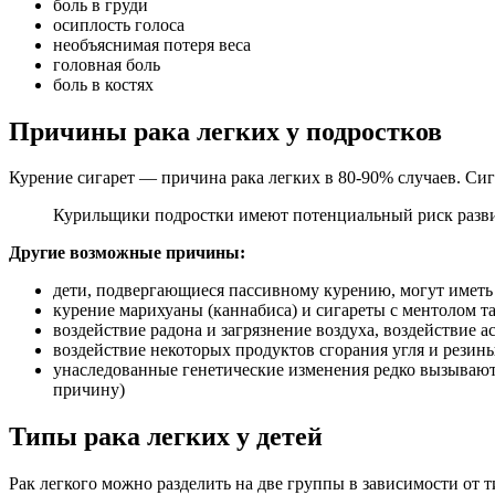
боль в груди
осиплость голоса
необъяснимая потеря веса
головная боль
боль в костях
Причины рака легких у подростков
Курение сигарет — причина рака легких в 80-90% случаев. Си
Курильщики подростки имеют потенциальный риск развит
Другие возможные причины:
дети, подвергающиеся пассивному курению, могут иметь
курение марихуаны (каннабиса) и сигареты с ментолом т
воздействие радона и загрязнение воздуха, воздействие а
воздействие некоторых продуктов сгорания угля и резин
унаследованные генетические изменения редко вызывают
причину)
Типы рака легких у детей
Рак легкого можно разделить на две группы в зависимости от т