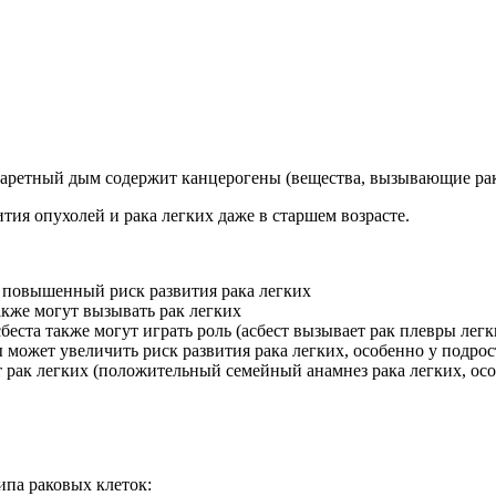
гаретный дым содержит канцерогены (вещества, вызывающие рак
ия опухолей и рака легких даже в старшем возрасте.
 повышенный риск развития рака легких
акже могут вызывать рак легких
сбеста также могут играть роль (асбест вызывает рак плевры лег
ы может увеличить риск развития рака легких, особенно у под
 рак легких (положительный семейный анамнез рака легких, ос
ипа раковых клеток: