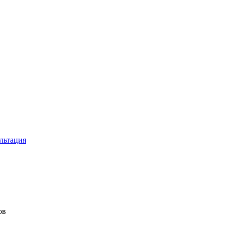
льтация
ов