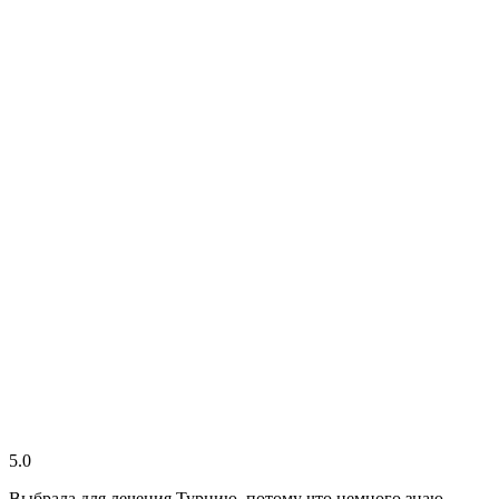
5.0
Выбрала для лечения Турцию, потому что немного знаю