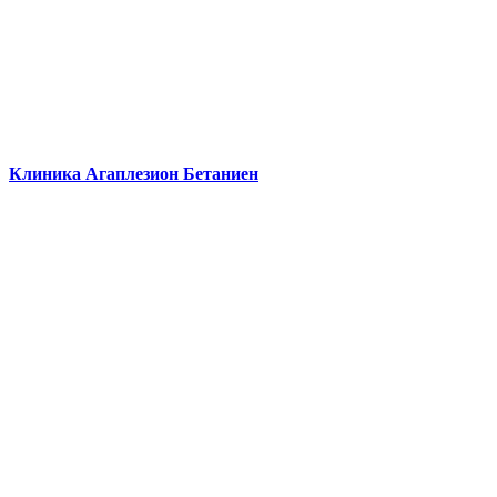
Клиника Агаплезион Бетаниен