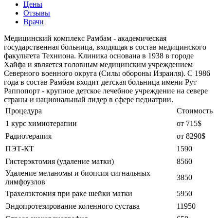
Цены
Отзывы
Врачи
Медицинский комплекс Рамбам - академическая
государственная больница, входящая в состав медицинского
факультета Техниона. Клиника основана в 1938 в городе
Хайфа и является головным медицинским учреждением
Северного военного округа (Силы обороны Израиля). С 1986
года в состав Рамбам входит детская больница имени Рут
Раппопорт - крупное детское лечебное учреждение на севере
страны и национальный лидер в сфере педиатрии.
Процедура
Стоимость
1 курс химиотерапии
от 715$
Радиотерапия
от 8290$
ПЭТ-КТ
1590
Гистерэктомия (удаление матки)
8560
Удаление меланомы и биопсия сигнальных
3850
лимфоузлов
Трахелэктомия при раке шейки матки
5950
Эндопротезирование коленного сустава
11950