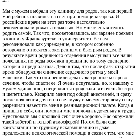
4.5
Мы с мужем выбрали эту клинику для родов, так как первый
мой ребенок появился на свет при помощи кесарева. И
российские врачи на этот раз тоже настоятельно
рекомендовали рожать только так. Но мне очень хотелось
родить самой. Так что, посоветовавшись, мы заранее поехали
в клинику Франкфуртского университета. Ее нам
рекомендовали как учреждение, в котором особенно
осторожно относятся к экстренным и быстрым родам. В
результате врачи родильного отделения выслушали все наши
пожелания, но роды все-таки прошли не по тому сценарию,
который я предполагала. Дело в том, что после фазы открытия
врачи обнаружили снижение сердечного ритма у моей
малышки. Так что они решили делать экстренное кесарево
сечение, чтобы спасти ее. Я очень испугалась, но, к нашему с
мужем удивлению, специалисты проделали все очень быстро
и щепетильно. Кесарили меня под общей анестезией, и сразу
после появления дочки на свет мужу и моему старшему сыну
разрешили навестить меня в реанимационной палате. Когда я
пришла в себя, они помогли мне приложить доченьку к груди.
Чувствовали мы с крошкой себя очень хорошо. Нас окружили
такой заботой и теплой атмосферой! Потом были еще
консультации по грудному вскармливанию и даже
предложение психологической помощи в связи с тем, что мне