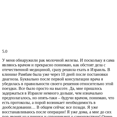
5.0
У меня обнаружили рак молочной железы. И поскольку я сама
являюсь врачом и прекрасно понимаю, как обстоят дела с
отечественной медициной, сразу решила ехать в Израиль. В
клинике Рамбам была уже через 10 дней после постановки
диагноза. Буквально после первой консультации врача я
убедилась в правильности своего решения относительно этой
поездки. Все было просто на высоте. Да, мне пришлось
задержаться в Израиле немного дольше, чем изначально
предполагалось, но опять-таки – будучи врачом, понимаю, что
есть протоколы, а порой возникает необходимость в
дообследовании… В общем сейчас все позади. Я уже
восстанавливаюсь после операции! Я уже дома, а мне до сих
пор звонят из клиники и спрашивают о самочувствии! Очень