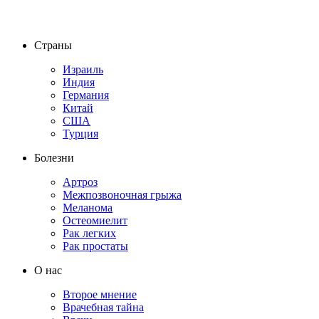
Страны
Израиль
Индия
Германия
Китай
США
Турция
Болезни
Артроз
Межпозвоночная грыжа
Меланома
Остеомиелит
Рак легких
Рак простаты
О нас
Второе мнение
Врачебная тайна