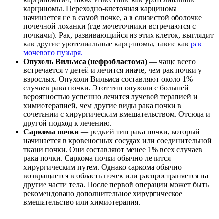
карциномы. Переходно-клеточная карцинома
начинается не в самой почке, а в слизистой оболочке
почечной лоханки (где мочеточники встречаются с
почками). Рак, развивающийся из этих клеток, выглядит
как другие уротелиальные карциномы, такие как
рак
мочевого пузыря.
Опухоль Вильмса (нефробластома)
— чаще всего
встречается у детей и лечится иначе, чем рак почки у
взрослых. Опухоли Вильмса составляют около 1%
случаев рака почки. Этот тип опухоли с большей
вероятностью успешно лечится лучевой терапией и
химиотерапией, чем другие виды рака почки в
сочетании с хирургическим вмешательством. Отсюда и
другой подход к лечению.
Саркома почки
— редкий тип рака почки, который
начинается в кровеносных сосудах или соединительной
ткани почки. Они составляют менее 1% всех случаев
рака почки. Саркома почки обычно лечится
хирургическим путем. Однако саркома обычно
возвращается в область почек или распространяется на
другие части тела. После первой операции может быть
рекомендовано дополнительное хирургическое
вмешательство или химиотерапия.