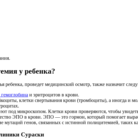
ания.
емия у ребенка?
я ребенка, проведет медицинский осмотр, также назначит след
 гемоглобина
и эритроцитов в крови.
коциты, клетки свертывания крови (тромбоциты), а иногда и м
троцитах.
ют под микроскопом. Клетки крови проверяются, чтобы увидеть
чество ЭПО в крови. ЭПО — это гормон, который помогает выра
е мутаций генов, связанных с истинной полицитемией, таких к
клиники Сураски