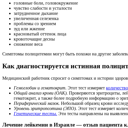
головные боли, головокружение
чувство слабости и усталости
затрудненное дыхание
увеличенная селезенка
проблемы со зрением
зуд или жжение
красноватый оттенок лица
кровоточащие десны
снижение веса
Симптомы полицитемии могут быть похожи на другие заболев
Как диагностируется истинная полицит
Медицинский работник спросит о симптомах и истории здоровь
Гемоглобин и гематокрит.
Этот тест измеряет
количество
Общий анализ крови (ОАК).
Проверяются эритроциты, лей
гематокрит, а также более подробную информацию о эри
Периферический мазок.
Небольшой образец крови исследу
Уровень эритропоэтина (ЭПО).
Этот тест измеряет коли
Генетические тесты.
Эти тесты направлены на выявлени
Лечение лейкемии в Израиле — отзыв пациента 