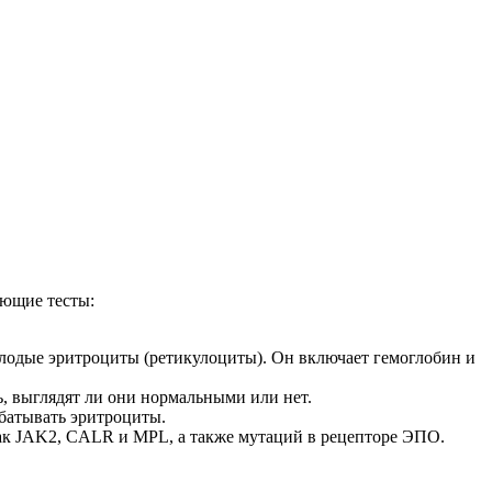
ующие тесты:
олодые эритроциты (ретикулоциты). Он включает гемоглобин и
, выглядят ли они нормальными или нет.
батывать эритроциты.
ак JAK2, CALR и MPL, а также мутаций в рецепторе ЭПО.