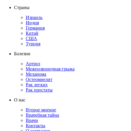
Страны
Израиль
Индия
Германия
Китай
США
Турция
Болезни
Артроз
Межпозвоночная грыжа
Меланома
Остеомиелит
Рак легких
Рак простаты
О нас
Второе мнение
Врачебная тайна
Врачи
Контакты
О компании