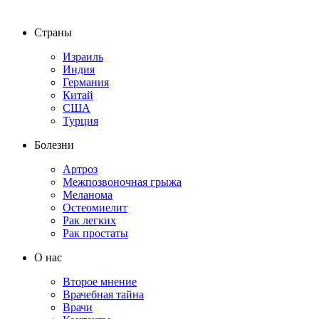
Страны
Израиль
Индия
Германия
Китай
США
Турция
Болезни
Артроз
Межпозвоночная грыжа
Меланома
Остеомиелит
Рак легких
Рак простаты
О нас
Второе мнение
Врачебная тайна
Врачи