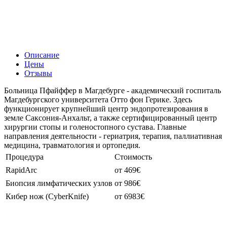
Описание
Цены
Отзывы
Больница Пфайффер в Магдебурге - академический госпиталь
Магдебургского университета Отто фон Герике. Здесь
функционирует крупнейший центр эндопротезирования в
земле Саксония-Анхальт, а также сертифицированный центр
хирургии стопы и голеностопного сустава. Главные
направления деятельности - гериатрия, терапия, паллиативная
медицина, травматология и ортопедия.
Процедура
Стоимость
RapidArc
от 469€
Биопсия лимфатических узлов
от 986€
Кибер нож (CyberKnife)
от 6983€