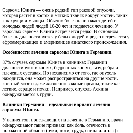
Саркома Юинга — очень редкий тип раковой опухоли,
которая растет в костях и мягких тканях вокруг костей, таких
как хрящи и мышцы. Обычно болезнь поражает детей и
молодых людей людей 10-20 лет и поддается лечению. У
взрослых саркома Юинга встречается редко. В основном
болезнь диагностируется у белых людей и редко встречается у
афроамериканцев и американцев азиатского происхождения.
Особенности лечения саркомы Юинга в Германии.
87% случаев саркомы Юинга в клиниках Германии
диагностируют в костях, бедренных костях, тазу, ребра и
плечевых суставах. Но независимо от того, где опухоль
находится, она может распространяться на другие кости,
костный мозг и даже жизненно важные органы, такие как
легкие, сердце и почки. Например, опухоль Аскина
обнаруживается в груди.
Клиники Германии – идеальный вариант лечения
саркомы Юинга.
У пациентов, приезжающих на лечение в Германию, врачи
обнаруживают такие признаки как боль, отечность в
пораженной области (руки, ноги, грудь, спина или таз ) в