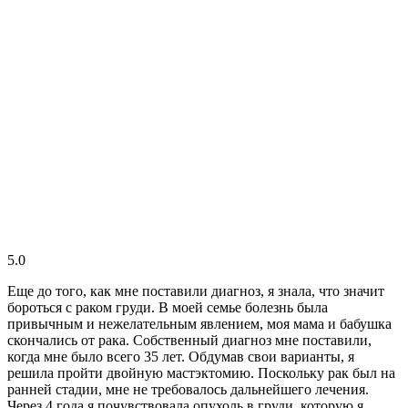
5.0
Еще до того, как мне поставили диагноз, я знала, что значит
бороться с раком груди. В моей семье болезнь была
привычным и нежелательным явлением, моя мама и бабушка
скончались от рака. Собственный диагноз мне поставили,
когда мне было всего 35 лет. Обдумав свои варианты, я
решила пройти двойную мастэктомию. Поскольку рак был на
ранней стадии, мне не требовалось дальнейшего лечения.
Через 4 года я почувствовала опухоль в груди, которую я