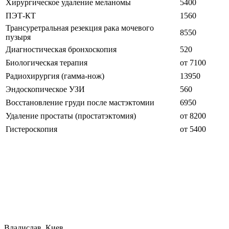
Хирургическое удаление меланомы
5400
ПЭТ-КТ
1560
Трансуретральная резекция рака мочевого
8550
пузыря
Диагностическая бронхоскопия
520
Биологическая терапия
от 7100
Радиохирургия (гамма-нож)
13950
Эндоскопическое УЗИ
560
Восстановление груди после мастэктомии
6950
Удаление простаты (простатэктомия)
от 8200
Гистероскопия
от 5400
Владислав, Киев