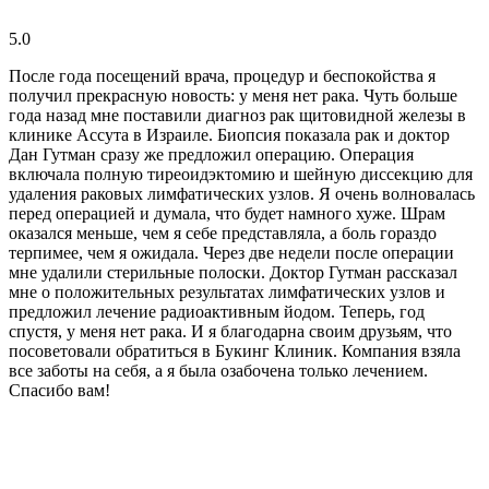
5.0
После года посещений врача, процедур и беспокойства я
получил прекрасную новость: у меня нет рака. Чуть больше
года назад мне поставили диагноз рак щитовидной железы в
клинике Ассута в Израиле. Биопсия показала рак и доктор
Дан Гутман сразу же предложил операцию. Операция
включала полную тиреоидэктомию и шейную диссекцию для
удаления раковых лимфатических узлов. Я очень волновалась
перед операцией и думала, что будет намного хуже. Шрам
оказался меньше, чем я себе представляла, а боль гораздо
терпимее, чем я ожидала. Через две недели после операции
мне удалили стерильные полоски. Доктор Гутман рассказал
мне о положительных результатах лимфатических узлов и
предложил лечение радиоактивным йодом. Теперь, год
спустя, у меня нет рака. И я благодарна своим друзьям, что
посоветовали обратиться в Букинг Клиник. Компания взяла
все заботы на себя, а я была озабочена только лечением.
Спасибо вам!