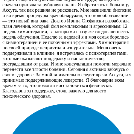
сначала приняла за рубцовую ткань. Я обратилась в больницу
Ассута, так как решила не рисковать. Мне назначили биопсию
и во время процедуры врач обнаружил, что новообразование
— это новый вид рака. Доктор Ирина Стефански разработала
план лечения, который был комплексным и агрессивным: 12
недель химиотерапии, за которыми сразу же следовали шесть
недель облучения. Неделю за неделей я и моя семья боролись
с химиотерапией и ее побочными эффектами. Химиотерапия
по своей природе неприятна и изнурительна. Меня очень
поддерживали в клинике, я встречалась с психотерапевтами,
которые оказывают поддержку и наставничество,
пострадавшим от рака. И мне консультации помогли морально
перенести все тягости болезни. Сегодня я активно забочусь о
своем здоровье. За мной внимательно следят врачи Ассута, и я
принимаю поддерживающие лекарства. Я благодарна всем
врачам за то, что помогли восстановиться физически.
Благодарна за поддержку, столь важную для моего
психического здоровья.