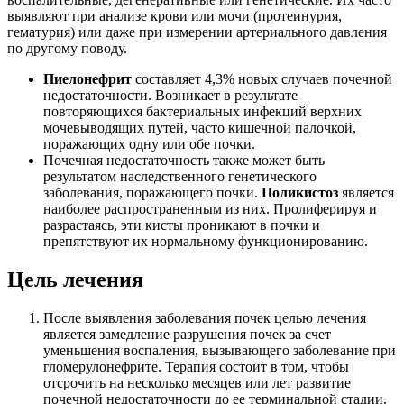
выявляют при анализе крови или мочи (протеинурия,
гематурия) или даже при измерении артериального давления
по другому поводу.
Пиелонефрит
составляет 4,3% новых случаев почечной
недостаточности. Возникает в результате
повторяющихся бактериальных инфекций верхних
мочевыводящих путей, часто кишечной палочкой,
поражающих одну или обе почки.
Почечная недостаточность также может быть
результатом наследственного генетического
заболевания, поражающего почки.
Поликистоз
является
наиболее распространенным из них. Пролиферируя и
разрастаясь, эти кисты проникают в почки и
препятствуют их нормальному функционированию.
Цель лечения
После выявления заболевания почек целью лечения
является замедление разрушения почек за счет
уменьшения воспаления, вызывающего заболевание при
гломерулонефрите. Терапия состоит в том, чтобы
отсрочить на несколько месяцев или лет развитие
почечной недостаточности до ее терминальной стадии.