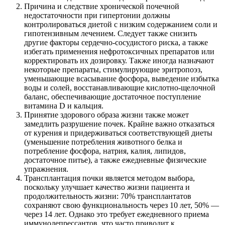
Причина и следствие хронической почечной
недостаточности при гипертонии должны
контролироваться диетой с низким содержанием соли и
гипотензивным лечением. Следует также снизить
другие факторы сердечно-сосудистого риска, а также
избегать применения нефротоксичных препаратов или
корректировать их дозировку. Также иногда назначают
некоторые препараты, стимулирующие эритропоэз,
уменьшающие всасывание фосфора, выведение избытка
воды и солей, восстанавливающие кислотно-щелочной
баланс, обеспечивающие достаточное поступление
витамина D и кальция.
Принятие здорового образа жизни также может
замедлить разрушение почек. Крайне важно отказаться
от курения и придерживаться соответствующей диеты
(уменьшение потребления животного белка и
потребление фосфора, натрия, калия, липидов,
достаточное питье), а также ежедневные физические
упражнения.
Трансплантация почки является методом выбора,
поскольку улучшает качество жизни пациента и
продолжительность жизни: 70% трансплантатов
сохраняют свою функциональность через 10 лет, 50% —
через 14 лет. Однако это требует ежедневного приема
иммунодепрессантов, что часто приводит к