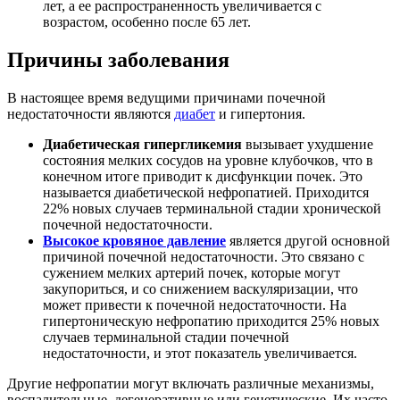
лет, а ее распространенность увеличивается с
возрастом, особенно после 65 лет.
Причины заболевания
В настоящее время ведущими причинами почечной
недостаточности являются
диабет
и гипертония.
Диабетическая гипергликемия
вызывает ухудшение
состояния мелких сосудов на уровне клубочков, что в
конечном итоге приводит к дисфункции почек. Это
называется диабетической нефропатией. Приходится
22% новых случаев терминальной стадии хронической
почечной недостаточности.
Высокое кровяное давление
является другой основной
причиной почечной недостаточности. Это связано с
сужением мелких артерий почек, которые могут
закупориться, и со снижением васкуляризации, что
может привести к почечной недостаточности. На
гипертоническую нефропатию приходится 25% новых
случаев терминальной стадии почечной
недостаточности, и этот показатель увеличивается.
Другие нефропатии могут включать различные механизмы,
воспалительные, дегенеративные или генетические. Их часто