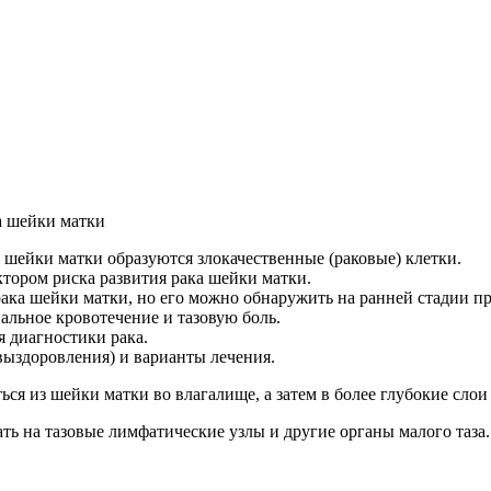
а шейки матки
х шейки матки образуются злокачественные (раковые) клетки.
тором риска развития рака шейки матки.
ака шейки матки, но его можно обнаружить на ранней стадии пр
льное кровотечение и тазовую боль.
я диагностики рака.
выздоровления) и варианты лечения.
ься из шейки матки во влагалище, а затем в более глубокие сло
ть на тазовые лимфатические узлы и другие органы малого таза.