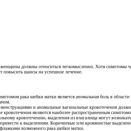
у женщины должны относиться легкомысленно. Хотя симптомы час
ет повысить шансы на успешное лечение.
птомом рака шейки матки является аномальная боль в области 
ачом.
енструациями и аномальные вагинальные кровотечения должны 
е кровотечения являются наиболее распространенным симптомом 
льному кровотечению, выделения из влагалища могут возникать
 привести к выделениям. Коричневые или кровянистые выделе
 флажками возможного рака шейки матки.