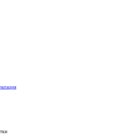
льтация
атки