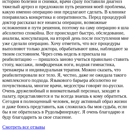
историю болезни и снимки, врачи сразу поставили диагноз
тяжелый артроз и предложили путь решения моей проблемы,
какую именно операцию они предлагают сделать. В клинике
понравилась конкретика и оперативность. Перед процедурой
доктор рассказал все нюансы операции, возможные
осложнения и пути решения, поэтому на саму операцию я шла
абсолютно спокойна. Все происходит быстро, обследование,
анализы, консультация, на второй день после поступления мне
уже сделали операцию. Хочу отметить, что все процедуры
выполняют только доктора, обрабатывают швы, наблюдают за
твоим состоянием. Через семь недель я приехала на
реабилитацию — пришлось заново учиться правильно ставить
стопу, массажи, лимфодренаж ноги, водная гимнастика,
тренажеры и индивидуальная терапия. Можно сказать, что
реабилитировали все тело. Я, честно, даже не ожидала такого
комплексного подхода. Языкового барьера абсолютно не
почувствовала, многие врачи, медсестры говорят по-русски.
Очень дружелюбный и внимательный персонал, заходят в
палату, представляются и ты всегда знаешь к кому обратиться.
Сегодня я полноценный человек, веду активный образ жизни
и даже боюсь представить, как сложилась бы моя судьба, если
бы я не обратилась в Рудольфинерхаус. Я очень благодарю и
буду благодарить за свое спасение.
Смотреть все отзывы