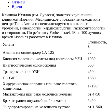
Отзывы
Врачи
Клиника Ихилов (им. Сураски) является крупнейшей
клиникой Израиля. Медицинское учреждение находится в
центре Тель-Авива и специализируется в онкологии,
урологии, гинекологии, кардиохирургии, гастроэнтерологии
и неврологии. По рейтингу Forbes-Israel, 68 из 100 лучших
врачей Израиля работают в Ихилов.
Стоимость,
Услуга
$
Анализ на онкомаркер СА 125
22
Биопсия молочной железы под контролем УЗИ
1980
Диагностическая колоноскопия
550
Трансректальное УЗИ
450
ПЭТ-КТ
1560
Хирургическая операция при раке толстого
17190
кишечника
Мастэктомия при раке молочной железы
от 4750
Брахитерапия опухолей шейки матки
5450
Эндопротезирование коленного сустава
от 11560