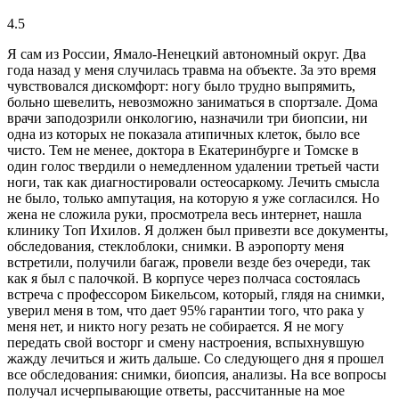
4.5
Я сам из России, Ямало-Ненецкий автономный округ. Два
года назад у меня случилась травма на объекте. За это время
чувствовался дискомфорт: ногу было трудно выпрямить,
больно шевелить, невозможно заниматься в спортзале. Дома
врачи заподозрили онкологию, назначили три биопсии, ни
одна из которых не показала атипичных клеток, было все
чисто. Тем не менее, доктора в Екатеринбурге и Томске в
один голос твердили о немедленном удалении третьей части
ноги, так как диагностировали остеосаркому. Лечить смысла
не было, только ампутация, на которую я уже согласился. Но
жена не сложила руки, просмотрела весь интернет, нашла
клинику Топ Ихилов. Я должен был привезти все документы,
обследования, стеклоблоки, снимки. В аэропорту меня
встретили, получили багаж, провели везде без очереди, так
как я был с палочкой. В корпусе через полчаса состоялась
встреча с профессором Бикельсом, который, глядя на снимки,
уверил меня в том, что дает 95% гарантии того, что рака у
меня нет, и никто ногу резать не собирается. Я не могу
передать свой восторг и смену настроения, вспыхнувшую
жажду лечиться и жить дальше. Со следующего дня я прошел
все обследования: снимки, биопсия, анализы. На все вопросы
получал исчерпывающие ответы, рассчитанные на мое