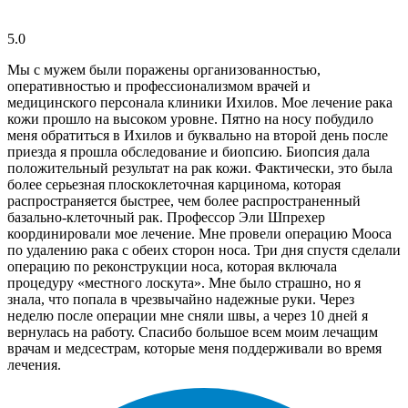
5.0
Мы с мужем были поражены организованностью,
оперативностью и профессионализмом врачей и
медицинского персонала клиники Ихилов. Мое лечение рака
кожи прошло на высоком уровне. Пятно на носу побудило
меня обратиться в Ихилов и буквально на второй день после
приезда я прошла обследование и биопсию. Биопсия дала
положительный результат на рак кожи. Фактически, это была
более серьезная плоскоклеточная карцинома, которая
распространяется быстрее, чем более распространенный
базально-клеточный рак. Профессор Эли Шпрехер
координировали мое лечение. Мне провели операцию Мооса
по удалению рака с обеих сторон носа. Три дня спустя сделали
операцию по реконструкции носа, которая включала
процедуру «местного лоскута». Мне было страшно, но я
знала, что попала в чрезвычайно надежные руки. Через
неделю после операции мне сняли швы, а через 10 дней я
вернулась на работу. Спасибо большое всем моим лечащим
врачам и медсестрам, которые меня поддерживали во время
лечения.