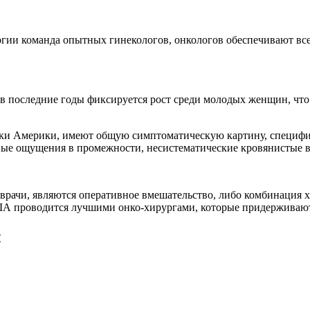
гии команда опытных гинекологов, онкологов обеспечивают в
, в последние годы фиксируется рост среди молодых женщин, чт
ки Америки, имеют общую симптоматическую картину, специфиче
евые ощущения в промежности, несистематические кровянистые 
врачи, являются оперативное вмешательство, либо комбинация 
США проводится лучшими онко-хирургами, которые придерживают
ы