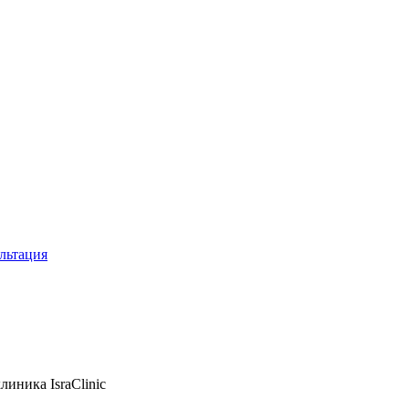
льтация
иника IsraClinic