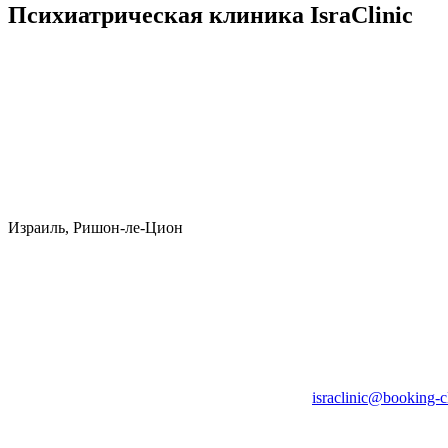
Психиатрическая клиника IsraClinic
Израиль, Ришон-ле-Цион
israclinic@booking-c