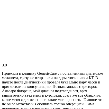
3.0
Приехала в клинику GenesisСare с поставленным диагнозом
меланома, сразу же отправили на дерматоскопию и КТ. В
палате после диагностики провела буквально пару часов и
пригласили на консультацию. Познакомилась с доктором
Альваро Флоренс, мой диагноз подтвердился, врач
внимательно ввел меня в курс дела, сразу же все объяснил,
какое меня ждет лечение и какие мои прогнозы. Главное что
не было метастаз и я обошлась только операцией. Сама
процедура заняла наверное от силы минут сорок,