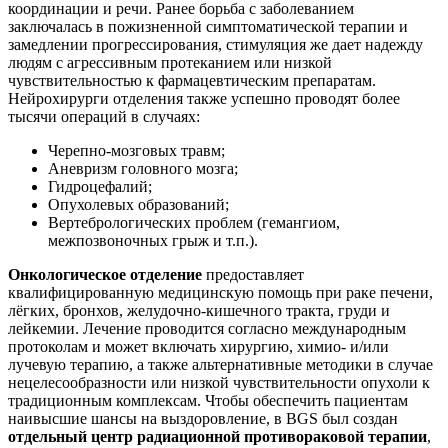
координации и речи. Ранее борьба с заболеванием
заключалась в пожизненной симптоматической терапии и
замедлении прогрессирования, стимуляция же дает надежду
людям с агрессивным протеканием или низкой
чувствительностью к фармацевтическим препаратам.
Нейрохирурги отделения также успешно проводят более
тысячи операций в случаях:
Черепно-мозговых травм;
Аневризм головного мозга;
Гидроцефалий;
Опухолевых образований;
Вертебрологических проблем (гемангиом,
межпозвоночных грыж и т.п.).
Онкологическое отделение
предоставляет
квалифицированную медицинскую помощь при раке печени,
лёгких, бронхов, желудочно-кишечного тракта, груди и
лейкемии. Лечение проводится согласно международным
протоколам и может включать хирургию, химио- и/или
лучевую терапию, а также альтернативные методики в случае
нецелесообразности или низкой чувствительности опухоли к
традиционным комплексам. Чтобы обеспечить пациентам
наивысшие шансы на выздоровление, в BGS был создан
отдельный центр радиационной противораковой терапии
,