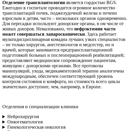
Отделение трансплантологии
является гордостью BGS.
Ежегодно в госпитале проводится огромное количество
трансплантаций почек, поджелудочной железы и печени
взрослым и детям, часто – нескольких органов одновременно.
Для пересадки используют донорские органы, в ом числе от
живых доноров. Немаловажно, что
нефрэктомия часто
может совершаться лапароскопически
. Здесь работает
мультидисциплинарная комадна лучших узких специалистов
– не только хирургов, анестезиологов и медсестер, но и
врачей, которые занимаются предтрансплантационной
подготовкой больных и послеоперационной реабилитацией;
предоставляют медицинское сопровождение пациентам,
живущим с донорскими органами. Все протоколы
манипуляций, ухода, медикаментозной терапии аналогичны
международным, обеспечен соответствующий уровень
контроля состояния и комфорта, но стоимость всего цикла
значительно доступнее, чем, например, в Европе.
Отделения и специализации клиники
Нейрохирургия
Онкогематология
Гинекологическая онкология