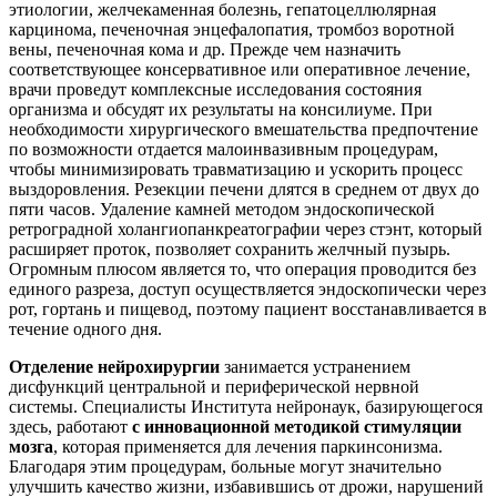
этиологии, желчекаменная болезнь, гепатоцеллюлярная
карцинома, печеночная энцефалопатия, тромбоз воротной
вены, печеночная кома и др. Прежде чем назначить
соответствующее консервативное или оперативное лечение,
врачи проведут комплексные исследования состояния
организма и обсудят их результаты на консилиуме. При
необходимости хирургического вмешательства предпочтение
по возможности отдается малоинвазивным процедурам,
чтобы минимизировать травматизацию и ускорить процесс
выздоровления. Резекции печени длятся в среднем от двух до
пяти часов. Удаление камней методом эндоскопической
ретроградной холангиопанкреатографии через стэнт, который
расширяет проток, позволяет сохранить желчный пузырь.
Огромным плюсом является то, что операция проводится без
единого разреза, доступ осуществляется эндоскопически через
рот, гортань и пищевод, поэтому пациент восстанавливается в
течение одного дня.
Отделение нейрохирургии
занимается устранением
дисфункций центральной и периферической нервной
системы. Специалисты Института нейронаук, базирующегося
здесь, работают
с инновационной методикой стимуляции
мозга
, которая применяется для лечения паркинсонизма.
Благодаря этим процедурам, больные могут значительно
улучшить качество жизни, избавившись от дрожи, нарушений