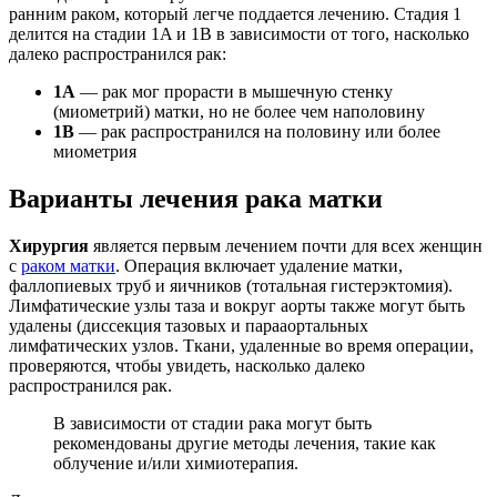
ранним раком, который легче поддается лечению. Стадия 1
делится на стадии 1A и 1B в зависимости от того, насколько
далеко распространился рак:
1A
— рак мог прорасти в мышечную стенку
(миометрий) матки, но не более чем наполовину
1B
— рак распространился на половину или более
миометрия
Варианты лечения рака матки
Хирургия
является первым лечением почти для всех женщин
с
раком матки
. Операция включает удаление матки,
фаллопиевых труб и яичников (тотальная гистерэктомия).
Лимфатические узлы таза и вокруг аорты также могут быть
удалены (диссекция тазовых и парааортальных
лимфатических узлов. Ткани, удаленные во время операции,
проверяются, чтобы увидеть, насколько далеко
распространился рак.
В зависимости от стадии рака могут быть
рекомендованы другие методы лечения, такие как
облучение и/или химиотерапия.