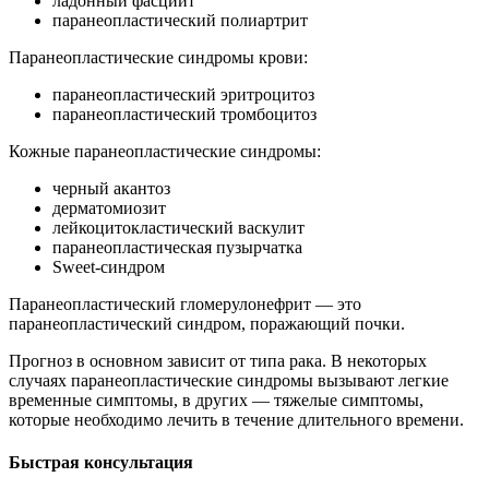
ладонный фасциит
паранеопластический полиартрит
Паранеопластические синдромы крови:
паранеопластический эритроцитоз
паранеопластический тромбоцитоз
Кожные паранеопластические синдромы:
черный акантоз
дерматомиозит
лейкоцитокластический васкулит
паранеопластическая пузырчатка
Sweet-синдром
Паранеопластический гломерулонефрит — это
паранеопластический синдром, поражающий почки.
Прогноз в основном зависит от типа рака. В некоторых
случаях паранеопластические синдромы вызывают легкие
временные симптомы, в других — тяжелые симптомы,
которые необходимо лечить в течение длительного времени.
Быстрая консультация