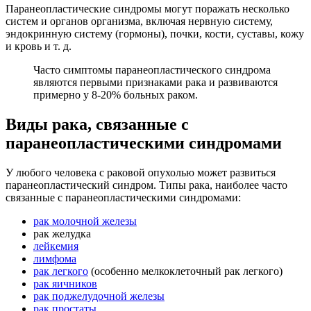
Паранеопластические синдромы могут поражать несколько
систем и органов организма, включая нервную систему,
эндокринную систему (гормоны), почки, кости, суставы, кожу
и кровь и т. д.
Часто симптомы паранеопластического синдрома
являются первыми признаками рака и развиваются
примерно у 8-20% больных раком.
Виды рака, связанные с
паранеопластическими синдромами
У любого человека с раковой опухолью может развиться
паранеопластический синдром. Типы рака, наиболее часто
связанные с паранеопластическими синдромами:
рак молочной железы
рак желудка
лейкемия
лимфома
рак легкого
(особенно мелкоклеточный рак легкого)
рак яичников
рак поджелудочной железы
рак простаты