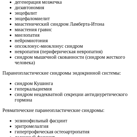
дегенерация мозжечка
дизавтономия
энцефалит
энцефаломиелит
миастенический синдром Ламберта-Итона
миастения гравис
миелопатия
нейромиотония
опсоклонус-миоклонус синдром
невропатия (периферическая невропатия)
синдром мышечной скованности (синдром жесткого
человека)
Паранеопластические синдромы эндокринной системы:
синдром Кушинга
гиперкальциемия
синдром неадекватной секреции антидиуретического
гормона
Ревматические паранеопластические синдромы:
эозинофильный фасциит
эритромелалгия
гипертрофическая остеоартропатия