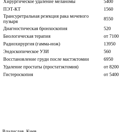
Хирургическое удаление меланомы
5400
ПЭТ-КТ
1560
Трансуретральная резекция рака мочевого
8550
пузыря
Диагностическая бронхоскопия
520
Биологическая терапия
от 7100
Радиохирургия (гамма-нож)
13950
Эндоскопическое УЗИ
560
Восстановление груди после мастэктомии
6950
Удаление простаты (простатэктомия)
от 8200
Гистероскопия
от 5400
Владислав, Киев