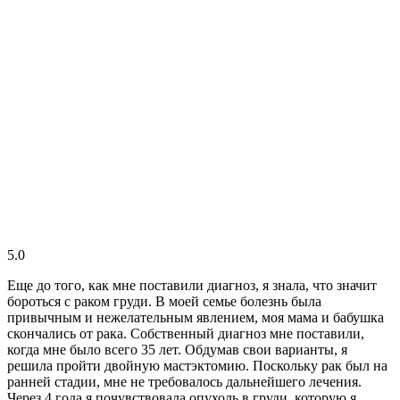
5.0
Еще до того, как мне поставили диагноз, я знала, что значит
бороться с раком груди. В моей семье болезнь была
привычным и нежелательным явлением, моя мама и бабушка
скончались от рака. Собственный диагноз мне поставили,
когда мне было всего 35 лет. Обдумав свои варианты, я
решила пройти двойную мастэктомию. Поскольку рак был на
ранней стадии, мне не требовалось дальнейшего лечения.
Через 4 года я почувствовала опухоль в груди, которую я