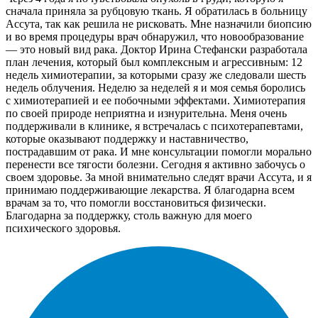
сначала приняла за рубцовую ткань. Я обратилась в больницу
Ассута, так как решила не рисковать. Мне назначили биопсию
и во время процедуры врач обнаружил, что новообразование
— это новый вид рака. Доктор Ирина Стефански разработала
план лечения, который был комплексным и агрессивным: 12
недель химиотерапии, за которыми сразу же следовали шесть
недель облучения. Неделю за неделей я и моя семья боролись
с химиотерапией и ее побочными эффектами. Химиотерапия
по своей природе неприятна и изнурительна. Меня очень
поддерживали в клинике, я встречалась с психотерапевтами,
которые оказывают поддержку и наставничество,
пострадавшим от рака. И мне консультации помогли морально
перенести все тягости болезни. Сегодня я активно забочусь о
своем здоровье. За мной внимательно следят врачи Ассута, и я
принимаю поддерживающие лекарства. Я благодарна всем
врачам за то, что помогли восстановиться физически.
Благодарна за поддержку, столь важную для моего
психического здоровья.