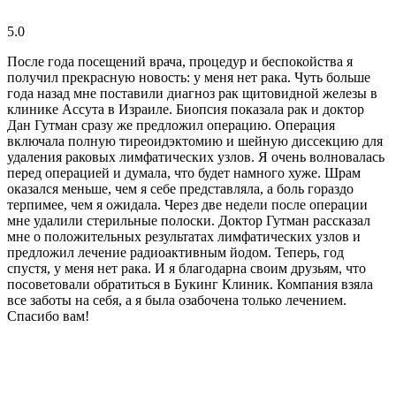
5.0
После года посещений врача, процедур и беспокойства я
получил прекрасную новость: у меня нет рака. Чуть больше
года назад мне поставили диагноз рак щитовидной железы в
клинике Ассута в Израиле. Биопсия показала рак и доктор
Дан Гутман сразу же предложил операцию. Операция
включала полную тиреоидэктомию и шейную диссекцию для
удаления раковых лимфатических узлов. Я очень волновалась
перед операцией и думала, что будет намного хуже. Шрам
оказался меньше, чем я себе представляла, а боль гораздо
терпимее, чем я ожидала. Через две недели после операции
мне удалили стерильные полоски. Доктор Гутман рассказал
мне о положительных результатах лимфатических узлов и
предложил лечение радиоактивным йодом. Теперь, год
спустя, у меня нет рака. И я благодарна своим друзьям, что
посоветовали обратиться в Букинг Клиник. Компания взяла
все заботы на себя, а я была озабочена только лечением.
Спасибо вам!