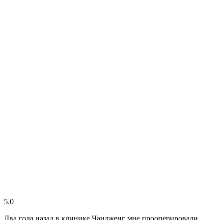
5.0
Два года назад в клинике Чандженг мне прооперировали