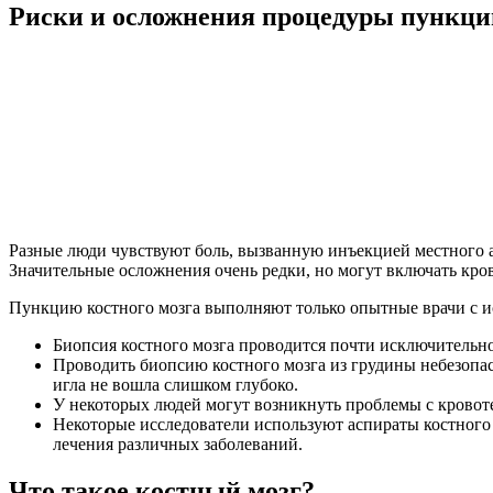
Риски и осложнения процедуры пункции
Разные люди чувствуют боль, вызванную инъекцией местного ан
Значительные осложнения очень редки, но могут включать кр
Пункцию костного мозга выполняют только опытные врачи с ис
Биопсия костного мозга проводится почти исключительно 
Проводить биопсию костного мозга из грудины небезопа
игла не вошла слишком глубоко.
У некоторых людей могут возникнуть проблемы с кровоте
Некоторые исследователи используют аспираты костного 
лечения различных заболеваний.
Что такое костный мозг?