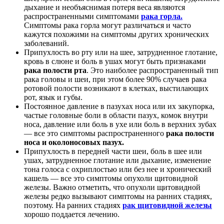
дыхание и необъяснимая потеря веса являются
распространенными симптомами
рака горла.
Симптомы рака горла могут различаться и часто
кажутся похожими на симптомы других хронических
заболеваний.
Припухлость во рту или на шее, затрудненное глотание,
кровь в слюне и боль в ушах могут быть признаками
рака полости рта
. Это наиболее распространенный тип
рака головы и шеи, при этом более 90% случаев рака
ротовой полости возникают в клетках, выстилающих
рот, язык и губы.
Постоянное давление в пазухах носа или их закупорка,
частые головные боли в области пазух, комок внутри
носа, давление или боль в ухе или боль в верхних зубах
— все это симптомы распространенного
рака полости
носа и околоносовых пазух.
Припухлость в передней части шеи, боль в шее или
ушах, затрудненное глотание или дыхание, изменение
тона голоса с охриплостью или без нее и хронический
кашель — все это симптомы опухоли щитовидной
железы. Важно отметить, что опухоли щитовидной
железы редко вызывают симптомы на ранних стадиях,
поэтому. На ранних стадиях
рак щитовидной железы
хорошо поддается лечению.