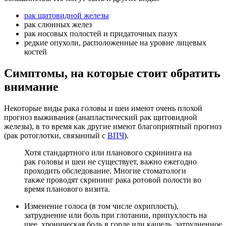
рак щитовидной железы
рак слюнных желез
рак носовых полостей и придаточных пазух
редкие опухоли, расположенные на уровне лицевых
костей
Симптомы, на которые стоит обратить
внимание
Некоторые виды рака головы и шеи имеют очень плохой
прогноз выживания (анапластический рак щитовидной
железы), в то время как другие имеют благоприятный прогноз
(рак ротоглотки, связанный с
ВПЧ
).
Хотя стандартного или планового скрининга на
рак головы и шеи не существует, важно ежегодно
проходить обследование. Многие стоматологи
также проводят скрининг рака ротовой полости во
время планового визита.
Изменение голоса (в том числе охриплость),
затруднение или боль при глотании, припухлость на
шее, хроническая боль в горле или кашель, затрудненное