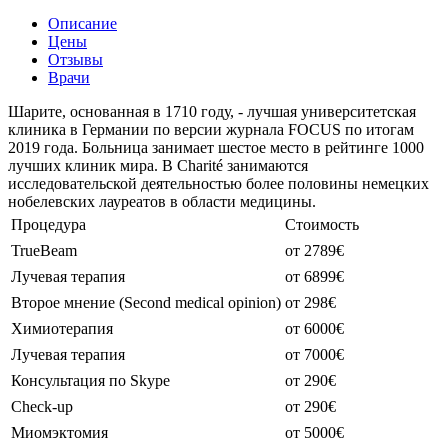
Описание
Цены
Отзывы
Врачи
Шарите, основанная в 1710 году, - лучшая университетская
клиника в Германии по версии журнала FOCUS по итогам
2019 года. Больница занимает шестое место в рейтинге 1000
лучших клиник мира. В Charité занимаются
исследовательской деятельностью более половины немецких
нобелевских лауреатов в области медицины.
Процедура
Стоимость
TrueBeam
от 2789€
Лучевая терапия
от 6899€
Второе мнение (Second medical opinion)
от 298€
Химиотерапия
от 6000€
Лучевая терапия
от 7000€
Консультация по Skype
от 290€
Check-up
от 290€
Миомэктомия
от 5000€