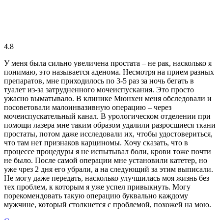
4.8
У меня была сильно увеличена простата – не рак, насколько я
понимаю, это называется аденома. Несмотря на прием разных
препаратов, мне приходилось по 3-5 раз за ночь бегать в
туалет из-за затрудненного мочеиспускания. Это просто
ужасно выматывало. В клинике Мюнхен меня обследовали и
посоветовали малоинвазивную операцию – через
мочеиспускательный канал. В урологическом отделении при
помощи лазера мне таким образом удалили разросшиеся ткани
простаты, потом даже исследовали их, чтобы удостовериться,
что там нет признаков карциномы. Хочу сказать, что в
процессе процедуры я не испытывал боли, крови тоже почти
не было. После самой операции мне установили катетер, но
уже чрез 2 дня его убрали, а на следующий за этим выписали.
Не могу даже передать, насколько улучшилась моя жизнь без
тех проблем, к которым я уже успел привыкнуть. Могу
порекомендовать такую операцию буквально каждому
мужчине, который столкнется с проблемой, похожей на мою.