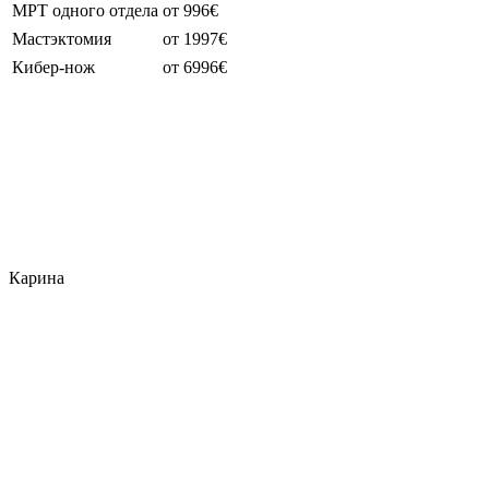
МРТ одного отдела
от 996€
Мастэктомия
от 1997€
Кибер-нож
от 6996€
Карина