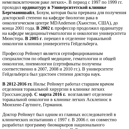
немелкоклеточном раке легких». В период с 1997 по 1999 гг.
проходил
ординатуру в Университетской клинике
Бергманншайл
, Бохум, которая была прервана для получения
докторской степени на кафедре биологии рака в
онкологическом центре MDAnderson (Хьюстон, США), до
конца 2001 года.
В 2002 г.
профессор продолжил ординатуру
на кафедре медицины/гематологии и онкологии университета
Мюнстера.
В 2005 г
. перешел в отделение торакальной
онкологии клиники университета Гейдельберга.
Профессор Рейнмут является сертифицированным
специалистом по общей медицине, гематологии и общей
онкологии, пневмологии (сертификаты получены
соответственно в 2007, 2008 и 2010 гг.). В университете
Гейдельберга был удостоен степени доктора наук.
В 2012-2016 гг.
Нильс Рейнмут работал старшим врачом
отделения торакальной хирургии в клинике легких
Гроссхансдорф.
С марта 2016 г.
возглавляет отделение
торакальной онкологии в клинике легких Асклепиос в
Мюнхене-Гаутинге, Германия.
Доктор Рейнмут был одним из главных исследователей в
клинических испытаниях с 1997 г. В 2006 г. он совместно
разработал программу биомаркеров национального