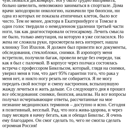
чувствовался дискомфорт: ногу было трудно выпрямить,
больно шевелить, невозможно заниматься в спортзале. Дома
врачи заподозрили онкологию, назначили три биопсии, ни
одна из которых не показала атипичных клеток, было все
чисто. Тем не менее, доктора в Екатеринбурге и Томске в
один голос твердили о немедленном удалении третьей части
ноги, так как диагностировали остеосаркому. Лечить смысла
не было, только ампутация, на которую я уже согласился. Но
жена не сложила руки, просмотрела весь интернет, нашла
клинику Топ Ихилов. Я должен был привезти все документы,
обследования, стеклоблоки, снимки. В аэропорту меня
встретили, получили багаж, провели везде без очереди, так
как я был с палочкой. В корпусе через полчаса состоялась
встреча с профессором Бикельсом, который, глядя на снимки,
уверил меня в том, что дает 95% гарантии того, что рака у
меня нет, и никто ногу резать не собирается. Я не могу
передать свой восторг и смену настроения, вспыхнувшую
жажду лечиться и жить дальше. Со следующего дня я прошел
все обследования: снимки, биопсия, анализы. На все вопросы
получал исчерпывающие ответы, рассчитанные на мое
незнание медицинских терминов – доступно и ясно. Сегодня
я позитивный, веселый. Рад, что нога жива-здорова, и через
пару месяцев я начну бегать, как и обещал Бикельс. Я очень
ему благодарен. Он смог сделать то, чего не смогла сделать
огромная Россия!