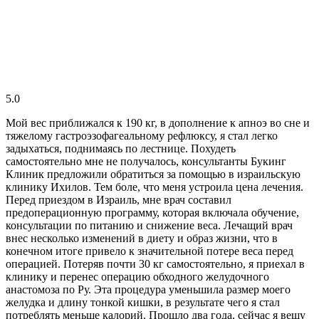
5.0
Мой вес приближался к 190 кг, в дополнение к апноэ во сне и
тяжелому гастроэзофагеальному рефлюксу, я стал легко
задыхаться, поднимаясь по лестнице. Похудеть
самостоятельно мне не получалось, консультанты Букинг
Клиник предложили обратиться за помощью в израильскую
клинику Ихилов. Тем боле, что меня устроила цена лечения.
Перед приездом в Израиль, мне врач составил
предоперационную программу, которая включала обучение,
консультации по питанию и снижение веса. Лечащий врач
внес несколько изменений в диету и образ жизни, что в
конечном итоге привело к значительной потере веса перед
операцией. Потеряв почти 30 кг самостоятельно, я приехал в
клинику и перенес операцию обходного желудочного
анастомоза по Ру. Эта процедура уменьшила размер моего
желудка и длину тонкой кишки, в результате чего я стал
потреблять меньше калорий. Прошло два года, сейчас я вешу