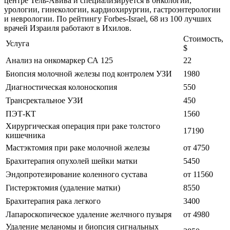
центре Тель-Авива и специализируется в онкологии,
урологии, гинекологии, кардиохирургии, гастроэнтерологии
и неврологии. По рейтингу Forbes-Israel, 68 из 100 лучших
врачей Израиля работают в Ихилов.
Стоимость,
Услуга
$
Анализ на онкомаркер СА 125
22
Биопсия молочной железы под контролем УЗИ
1980
Диагностическая колоноскопия
550
Трансректальное УЗИ
450
ПЭТ-КТ
1560
Хирургическая операция при раке толстого
17190
кишечника
Мастэктомия при раке молочной железы
от 4750
Брахитерапия опухолей шейки матки
5450
Эндопротезирование коленного сустава
от 11560
Гистерэктомия (удаление матки)
8550
Брахитерапия рака легкого
3400
Лапароскопическое удаление желчного пузыря
от 4980
Удаление меланомы и биопсия сигнальных