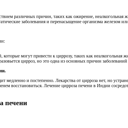
твием различных причин, таких как ожирение, неалкогольная жи
татические заболевания и перенасыщение организма железом ил
ни:
 которые могут привести к циррозу, таких как неалкогольная ж
азовьется цирроз, но это одна из основных причин заболеваний
ни.
ит медленно и постепенно. Лекарства от цирроза нет, но устра
менем восстановиться. Лечение цирроза печени в Индии сосредо
а печени