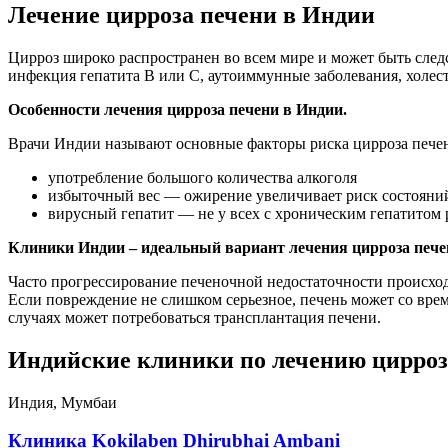
Лечение цирроза печени в Индии
Цирроз широко распространен во всем мире и может быть следс
инфекция гепатита B или C, аутоиммунные заболевания, холес
Особенности лечения цирроза печени в Индии.
Врачи Индии называют основные факторы риска цирроза пече
употребление большого количества алкоголя
избыточный вес — ожирение увеличивает риск состояний,
вирусный гепатит — не у всех с хроническим гепатитом р
Клиники Индии – идеальный вариант лечения цирроза пече
Часто прогрессирование печеночной недостаточности происход
Если повреждение не слишком серьезное, печень может со вре
случаях может потребоваться трансплантация печени.
Индийские клиники по лечению цирроз
Индия, Мумбаи
Клиника Kokilaben Dhirubhai Ambani