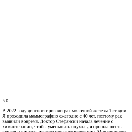
5.0
В 2022 году диагностировали рак молочной железы 1 стадии.
Я проходила маммографию ежегодно с 40 лет, поэтому рак
выявили вовремя. Доктор Стефански начала лечение с
химиотерапии, чтобы уменьшить опухоль, я прошла шесть
курсов и опухоль исчезла после лампэктомии. Мне пришлось