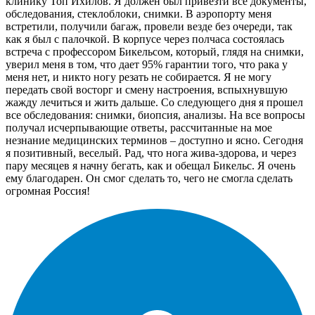
клинику Топ Ихилов. Я должен был привезти все документы,
обследования, стеклоблоки, снимки. В аэропорту меня
встретили, получили багаж, провели везде без очереди, так
как я был с палочкой. В корпусе через полчаса состоялась
встреча с профессором Бикельсом, который, глядя на снимки,
уверил меня в том, что дает 95% гарантии того, что рака у
меня нет, и никто ногу резать не собирается. Я не могу
передать свой восторг и смену настроения, вспыхнувшую
жажду лечиться и жить дальше. Со следующего дня я прошел
все обследования: снимки, биопсия, анализы. На все вопросы
получал исчерпывающие ответы, рассчитанные на мое
незнание медицинских терминов – доступно и ясно. Сегодня
я позитивный, веселый. Рад, что нога жива-здорова, и через
пару месяцев я начну бегать, как и обещал Бикельс. Я очень
ему благодарен. Он смог сделать то, чего не смогла сделать
огромная Россия!