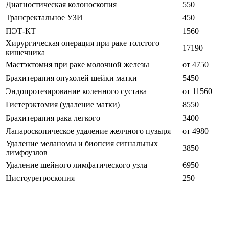
Диагностическая колоноскопия
550
Трансректальное УЗИ
450
ПЭТ-КТ
1560
Хирургическая операция при раке толстого
17190
кишечника
Мастэктомия при раке молочной железы
от 4750
Брахитерапия опухолей шейки матки
5450
Эндопротезирование коленного сустава
от 11560
Гистерэктомия (удаление матки)
8550
Брахитерапия рака легкого
3400
Лапароскопическое удаление желчного пузыря
от 4980
Удаление меланомы и биопсия сигнальных
3850
лимфоузлов
Удаление шейного лимфатического узла
6950
Цистоуретроскопия
250