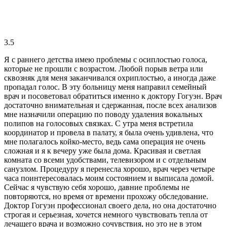
3.5
Я с раннего детства имею проблемы с осиплостью голоса,
которые не прошли с возрастом. Любой порыв ветра или
сквозняк для меня заканчивался охриплостью, а иногда даже
пропадал голос. В эту больницу меня направил семейный
врач и посоветовал обратиться именно к доктору Гогуэн. Врач
достаточно внимательная и сдержанная, после всех анализов
мне назначили операцию по поводу удаления вокальных
полипов на голосовых связках. С утра меня встретила
координатор и провела в палату, я была очень удивлена, что
мне полагалось койко-место, ведь сама операция не очень
сложная и я к вечеру уже была дома. Красивая и светлая
комната со всеми удобствами, телевизором и с отдельным
санузлом. Процедуру я перенесла хорошо, врач через четыре
часа поинтересовалась моим состоянием и выписала домой.
Сейчас я чувствую себя хорошо, давние проблемы не
повторяются, но время от времени прохожу обследование.
Доктор Гогуэн профессионал своего дела, но она достаточно
строгая и серьезная, хочется немного чувствовать тепла от
лечащего врача и возможно сочувствия, но это не в этом