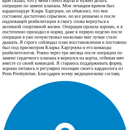
врач сказал, что у меня стеноз аорты и нужно делать
операцию по замене клапана. Мои лечащим врачом был
кардиохирург Кларк Харгроув, он объяснил, что мое
состояние достаточно серьезное, но все решаемо и после
надлежащей реабилитации я смогу снова вернуться к
активной спортивной жизни. Операция прошла хорошо, и я
постепенно приходил в норму, даже в первую неделю после
операции я уже почувствовал насколько мне лучше стало
дышать. Я строго соблюдал план восстановления и постоянно
был под присмотром Кларка Харгроува и его команды
реабилитологов. Ровно через три месяца после операции по
замене сердечного клапана я вернулся на корты, отбивая мяч
вместе со своей командой. Я стараюсь поддерживать форму,
хорошо питаюсь и регулярно посещаю своего кардиолога из
Penn Presbyterian. Благодарен всему медицинскому составу,