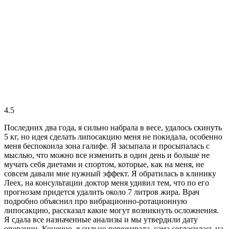
4.5
Последних два года, я сильно набрала в весе, удалось скинуть
5 кг, но идея сделать липосакцию меня не покидала, особенно
меня беспокоила зона галифе. Я засыпала и просыпалась с
мыслью, что можно все изменить в один день и больше не
мучать себя диетами и спортом, которые, как на меня, не
совсем давали мне нужный эффект. Я обратилась в клинику
Леех, на консультации доктор меня удивил тем, что по его
прогнозам придется удалить около 7 литров жира. Врач
подробно объяснил про вибрационно-ротационную
липосакцию, рассказал какие могут возникнуть осложнения.
Я сдала все назначенные анализы и мы утвердили дату
операции. Конечно, я сильно переживала, сама согласилась на