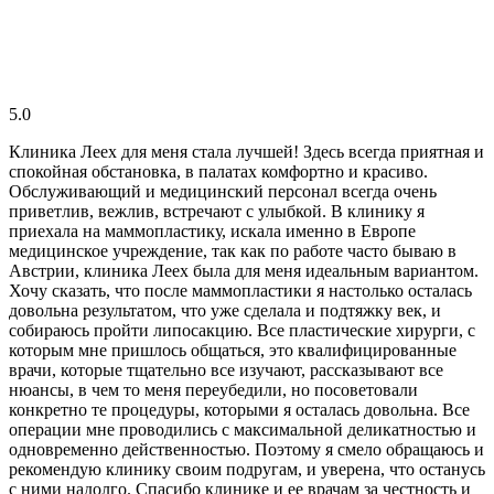
5.0
Клиника Леех для меня стала лучшей! Здесь всегда приятная и
спокойная обстановка, в палатах комфортно и красиво.
Обслуживающий и медицинский персонал всегда очень
приветлив, вежлив, встречают с улыбкой. В клинику я
приехала на маммопластику, искала именно в Европе
медицинское учреждение, так как по работе часто бываю в
Австрии, клиника Леех была для меня идеальным вариантом.
Хочу сказать, что после маммопластики я настолько осталась
довольна результатом, что уже сделала и подтяжку век, и
собираюсь пройти липосакцию. Все пластические хирурги, с
которым мне пришлось общаться, это квалифицированные
врачи, которые тщательно все изучают, рассказывают все
нюансы, в чем то меня переубедили, но посоветовали
конкретно те процедуры, которыми я осталась довольна. Все
операции мне проводились с максимальной деликатностью и
одновременно действенностью. Поэтому я смело обращаюсь и
рекомендую клинику своим подругам, и уверена, что останусь
с ними надолго. Спасибо клинике и ее врачам за честность и