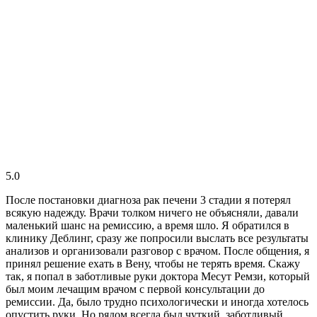
5.0
После постановки диагноза рак печени 3 стадии я потерял
всякую надежду. Врачи толком ничего не объясняли, давали
маленький шанс на ремиссию, а время шло. Я обратился в
клинику Деблинг, сразу же попросили выслать все результаты
анализов и организовали разговор с врачом. После общения, я
принял решение ехать в Вену, чтобы не терять время. Скажу
так, я попал в заботливые руки доктора Месут Ремзи, который
был моим лечащим врачом с первой консультации до
ремиссии. Да, было трудно психологически и иногда хотелось
опустить руки. Но рядом всегда был чуткий, заботливый,