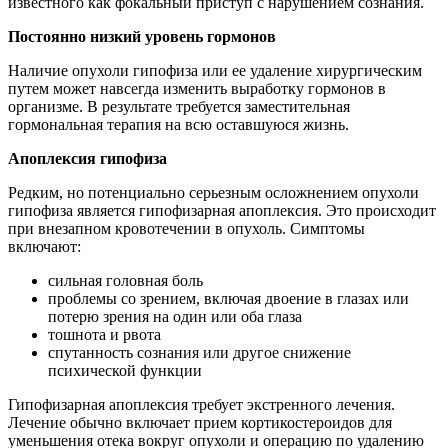
известного как фокальный приступ с нарушением сознания.
Постоянно низкий уровень гормонов
Наличие опухоли гипофиза или ее удаление хирургическим
путем может навсегда изменить выработку гормонов в
организме. В результате требуется заместительная
гормональная терапия на всю оставшуюся жизнь.
Апоплексия гипофиза
Редким, но потенциально серьезным осложнением опухоли
гипофиза является гипофизарная апоплексия. Это происходит
при внезапном кровотечении в опухоль. Симптомы
включают:
сильная головная боль
проблемы со зрением, включая двоение в глазах или
потерю зрения на один или оба глаза
тошнота и рвота
спутанность сознания или другое снижение
психической функции
Гипофизарная апоплексия требует экстренного лечения.
Лечение обычно включает прием кортикостероидов для
уменьшения отека вокруг опухоли и операцию по удалению