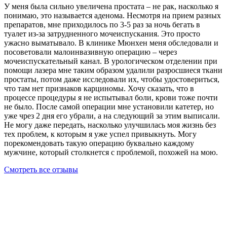
У меня была сильно увеличена простата – не рак, насколько я
понимаю, это называется аденома. Несмотря на прием разных
препаратов, мне приходилось по 3-5 раз за ночь бегать в
туалет из-за затрудненного мочеиспускания. Это просто
ужасно выматывало. В клинике Мюнхен меня обследовали и
посоветовали малоинвазивную операцию – через
мочеиспускательный канал. В урологическом отделении при
помощи лазера мне таким образом удалили разросшиеся ткани
простаты, потом даже исследовали их, чтобы удостовериться,
что там нет признаков карциномы. Хочу сказать, что в
процессе процедуры я не испытывал боли, крови тоже почти
не было. После самой операции мне установили катетер, но
уже чрез 2 дня его убрали, а на следующий за этим выписали.
Не могу даже передать, насколько улучшилась моя жизнь без
тех проблем, к которым я уже успел привыкнуть. Могу
порекомендовать такую операцию буквально каждому
мужчине, который столкнется с проблемой, похожей на мою.
Смотреть все отзывы